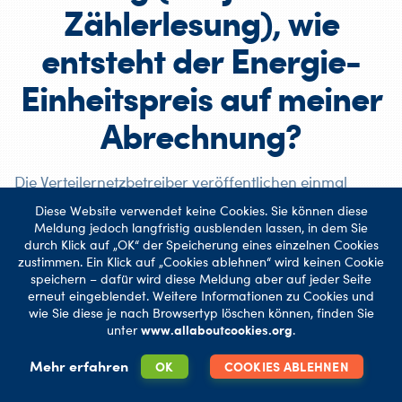
Zählerlesung), wie
entsteht der Energie-
Einheitspreis auf meiner
Abrechnung?
Die Verteilernetzbetreiber veröffentlichen einmal
jährlich Standardverbrauchsprofile. Diese
Diese Website verwendet keine Cookies. Sie können diese
Meldung jedoch langfristig ausblenden lassen, in dem Sie
Verbrauchsprofile sind für alle Energielieferanten
durch Klick auf „OK“ der Speicherung eines einzelnen Cookies
identisch.
zustimmen. Ein Klick auf „Cookies ablehnen“ wird keinen Cookie
speichern – dafür wird diese Meldung aber auf jeder Seite
erneut eingeblendet. Weitere Informationen zu Cookies und
Um Ihren jährlichen Gesamtverbrauch auf Ihre
wie Sie diese je nach Browsertyp löschen können, finden Sie
Verbrauchsperiode zu verteilen, nutzen die
unter
www.allaboutcookies.org
.
Energielieferanten dieses „Standardverbrauchsprofil“,
Mehr erfahren
OK
COOKIES ABLEHNEN
veröffentlicht durch Synergrid. Nach der Abnahme