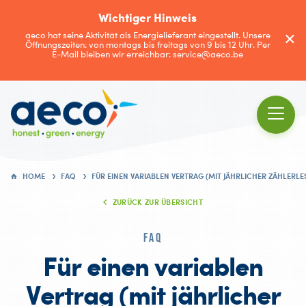
Wichtiger Hinweis
aeco hat seine Aktivität als Energielieferant eingestellt. Unsere
Öffnungszeiten: von montags bis freitags von 9 bis 12 Uhr. Per
E-Mail bleiben wir erreichbar: service@aeco.be
HOME
FAQ
FÜR EINEN VARIABLEN VERTRAG (MIT JÄHRLICHER ZÄHLERLE
ZURÜCK ZUR ÜBERSICHT
FAQ
Für einen variablen
Vertrag (mit jährlicher